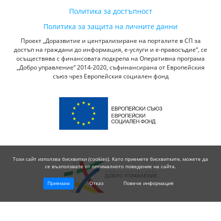
Политика за достъпност
Политика за защита на личните данни
Проект „Доразвитие и централизиране на порталите в СП за
достъп на граждани до информация, е-услуги и е-правосъдие“, се
осъществява с финансовата подкрепа на Оперативна програма
„Добро управление“ 2014-2020, съфинансирана от Европейския
съюз чрез Европейския социален фонд
Този сайт използва бисквитки (cookies). Като приемете бисквитките, можете да
се възползвате от оптималното поведение на сайта.
Приемам
Отказ
Повече информация
© 2026 Висш Съдебен Съвет - Република България