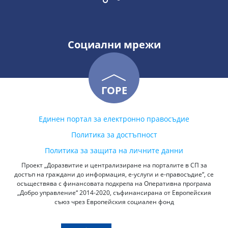
Социални мрежи
ГОРЕ
Единен портал за електронно правосъдие
Политика за достъпност
Политика за защита на личните данни
Проект „Доразвитие и централизиране на порталите в СП за
достъп на граждани до информация, е-услуги и е-правосъдие“, се
осъществява с финансовата подкрепа на Оперативна програма
„Добро управление“ 2014-2020, съфинансирана от Европейския
съюз чрез Европейския социален фонд