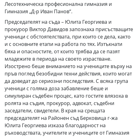
Лесотехническа професионална гимназия и
Гимназия „Д-р Иван Панов“.
Председателят на съда – Юлита Георгиева и
прокурор Виктор Давидов запознаха присъстващите
ученици с обстоятелствата, при които се дела, както
и с основните етапи на работа по тях. Изтъкнати
бяха и опасностите, от които трябва да се пазят
младежите в периода на своето израстване.
Изострено беше вниманието на учениците върху на
пръв поглед безобидни техни действия, които могат
да доведат до сериозни последствия. С всяка група
ученици с голяма доза забавление беше и
симулиран съдебен процес, като гостите влязоха в
ролята на съдия, прокурор, адвокат, съдебни
заседатели, свидетели. В края на срещата
председателят на Районен съд Берковица г-жа
Юлита Георгиева изказа благодарност на
ръководствата, учителите и учениците от Гимназия