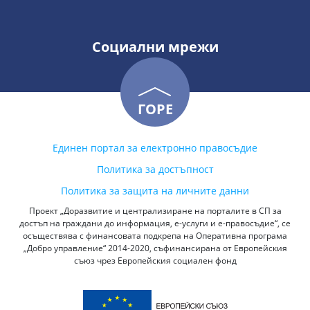
Социални мрежи
ГОРЕ
Единен портал за електронно правосъдие
Политика за достъпност
Политика за защита на личните данни
Проект „Доразвитие и централизиране на порталите в СП за
достъп на граждани до информация, е-услуги и е-правосъдие“, се
осъществява с финансовата подкрепа на Оперативна програма
„Добро управление“ 2014-2020, съфинансирана от Европейския
съюз чрез Европейския социален фонд